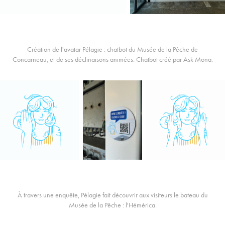
Création de l'avatar Pélagie : chatbot du
Musée de la Pêche de
Concarneau
, et de ses déclinaisons animées. Chatbot créé par
Ask Mona
.
À travers une enquête, Pélagie fait découvrir aux visiteurs le bateau du
Musée de la Pêche : l'Hémérica.