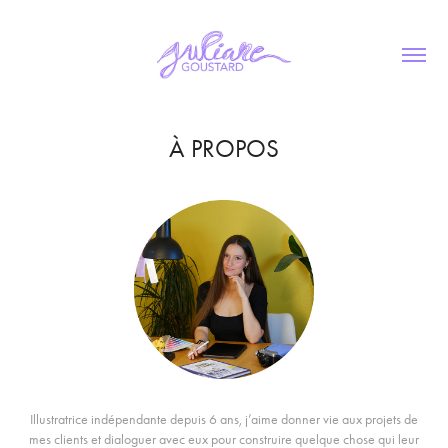
À PROPOS
Illustratrice indépendante depuis 6 ans, j’aime donner vie aux projets de
mes clients et dialoguer avec eux pour construire quelque chose qui leur